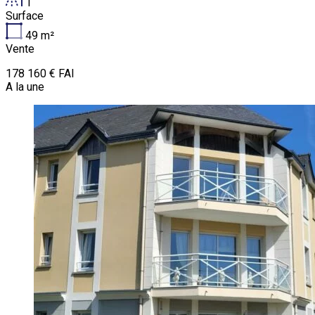
1
Surface
49
m²
Vente
178 160 € FAI
A la une