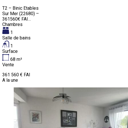
T2 – Binic Etables
Sur Mer (22680) –
361560€ FAI…
Chambres
1
Salle de bains
1
Surface
68
m²
Vente
361 560 € FAI
A la une