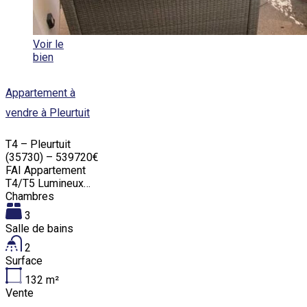
Voir le
bien
Appartement à
vendre à Pleurtuit
T4 – Pleurtuit
(35730) – 539720€
FAI Appartement
T4/T5 Lumineux…
Chambres
3
Salle de bains
2
Surface
132
m²
Vente