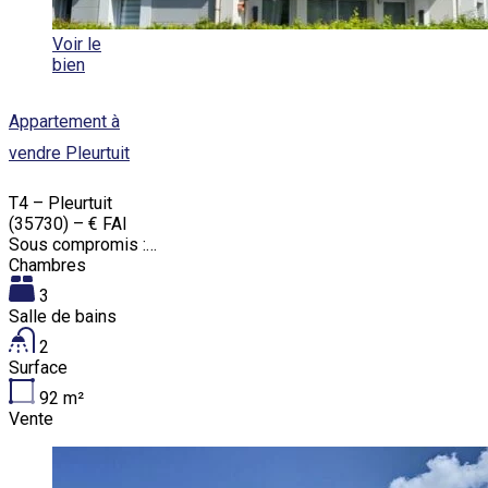
Voir le
bien
Appartement à
vendre Pleurtuit
T4 – Pleurtuit
(35730) – € FAI
Sous compromis :…
Chambres
3
Salle de bains
2
Surface
92
m²
Vente