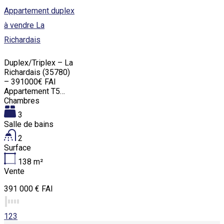
Appartement duplex
à vendre La
Richardais
Duplex/Triplex – La
Richardais (35780)
– 391000€ FAI
Appartement T5…
Chambres
3
Salle de bains
2
Surface
138
m²
Vente
391 000 € FAI
1
2
3