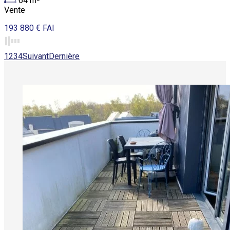
64
m²
Vente
193 880 € FAI
1
2
3
4
Suivant
Dernière