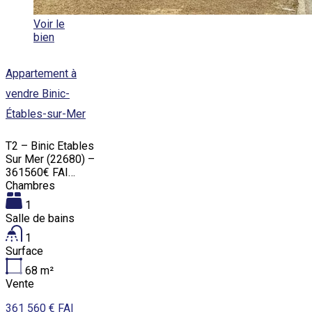
Voir le
bien
Appartement à
vendre Binic-
Étables-sur-Mer
T2 – Binic Etables
Sur Mer (22680) –
361560€ FAI…
Chambres
1
Salle de bains
1
Surface
68
m²
Vente
361 560 € FAI