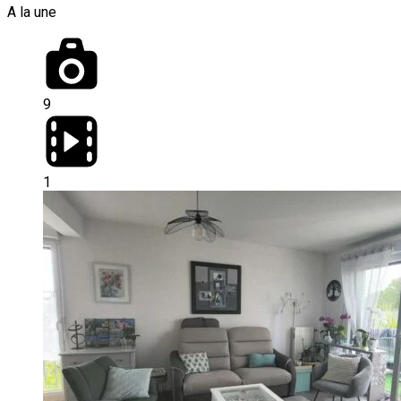
A la une
9
1