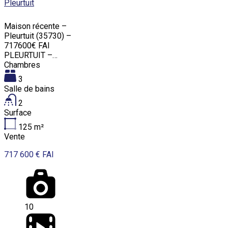
Pleurtuit
Maison récente –
Pleurtuit (35730) –
717600€ FAI
PLEURTUIT –…
Chambres
3
Salle de bains
2
Surface
125
m²
Vente
717 600 € FAI
10