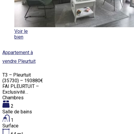
Voir le
bien
Appartement à
vendre Pleurtuit
T3 – Pleurtuit
(35730) – 193880€
FAI PLEURTUIT –
Exclusivité…
Chambres
2
Salle de bains
1
Surface