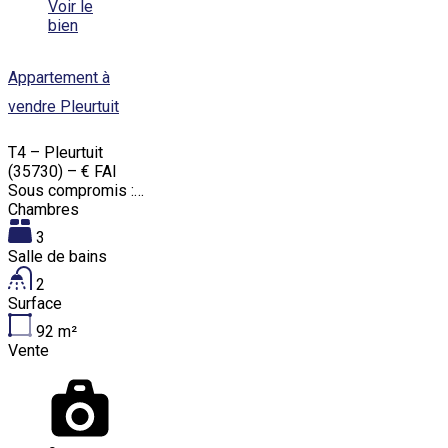
Voir le
bien
Appartement à
vendre Pleurtuit
T4 – Pleurtuit
(35730) – € FAI
Sous compromis :…
Chambres
3
Salle de bains
2
Surface
92
m²
Vente