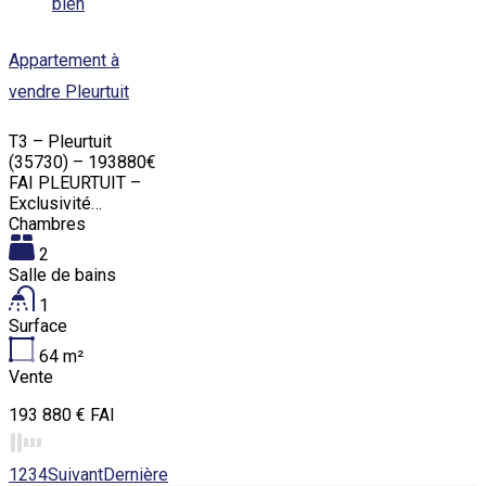
bien
Appartement à
vendre Pleurtuit
T3 – Pleurtuit
(35730) – 193880€
FAI PLEURTUIT –
Exclusivité…
Chambres
2
Salle de bains
1
Surface
64
m²
Vente
193 880 € FAI
1
2
3
4
Suivant
Dernière