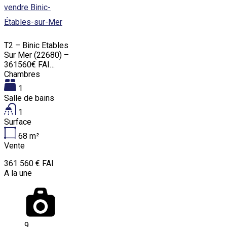
vendre Binic-
Étables-sur-Mer
T2 – Binic Etables
Sur Mer (22680) –
361560€ FAI…
Chambres
1
Salle de bains
1
Surface
68
m²
Vente
361 560 € FAI
A la une
9