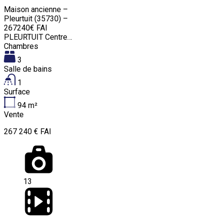
Maison ancienne –
Pleurtuit (35730) –
267240€ FAI
PLEURTUIT Centre…
Chambres
3
Salle de bains
1
Surface
94
m²
Vente
267 240 € FAI
13