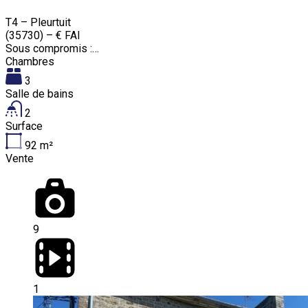
T4 – Pleurtuit
(35730) – € FAI
Sous compromis :…
Chambres
3
Salle de bains
2
Surface
92
m²
Vente
9
1