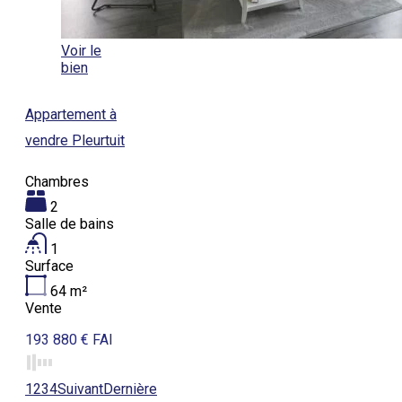
Voir le
bien
Appartement à
vendre Pleurtuit
Chambres
2
Salle de bains
1
Surface
64
m²
Vente
193 880 € FAI
1
2
3
4
Suivant
Dernière