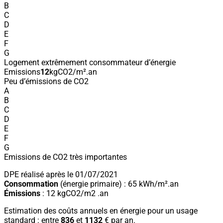
B
C
D
E
F
G
Logement extrêmement consommateur d’énergie
Emissions
12
kgCO2/m².an
Peu d’émissions de CO2
A
B
C
D
E
F
G
Emissions de CO2 très importantes
DPE réalisé après le 01/07/2021
Consommation
(énergie primaire) : 65 kWh/m².an
Émissions
: 12 kgCO2/m2 .an
Estimation des coûts annuels en énergie pour un usage
standard : entre
836
et
1132
€ par an.