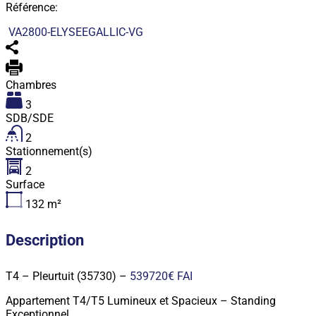
Référence:
VA2800-ELYSEEGALLIC-VG
Chambres
3
SDB/SDE
2
Stationnement(s)
2
Surface
132
m²
Description
T4 – Pleurtuit (35730) –
539720€ FAI
Appartement T4/T5 Lumineux et Spacieux – Standing
Exceptionnel