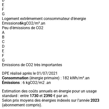
D
E
F
G
Logement extrêmement consommateur d’énergie
Emissions
6
kgCO2/m².an
Peu d’émissions de CO2
A
B
C
D
E
F
G
Emissions de CO2 très importantes
DPE réalisé après le 01/07/2021
Consommation
(énergie primaire) : 182 kWh/m².an
Émissions
: 6 kgCO2/m2 .an
Estimation des coûts annuels en énergie pour un usage
standard : entre
1730
et
2390
€ par an.
Selon prix moyens des énergies indexés sur l’année
2023
(abonnement compris).